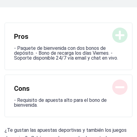
Pros
- Paquete de bienvenida con dos bonos de
depósito. - Bono de recarga los días Viernes. -
Soporte disponible 24/7 vía email y chat en vivo.
Cons
- Requisito de apuesta alto para el bono de
bienvenida.
¿Te gustan las apuestas deportivas y también los juegos