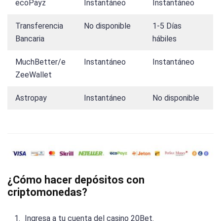
ecoPayz
Instantáneo
Instantáneo
Transferencia
No disponible
1-5 Días
Bancaria
hábiles
MuchBetter/e
Instantáneo
Instantáneo
ZeeWallet
Astropay
Instantáneo
No disponible
¿Cómo hacer depósitos con
criptomonedas?
Ingresa a tu cuenta del casino 20Bet.