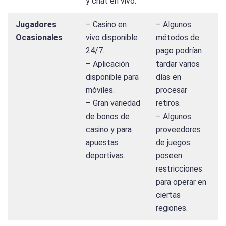
y chat en vivo.
Jugadores
– Casino en
– Algunos
Ocasionales
vivo disponible
métodos de
24/7.
pago podrían
– Aplicación
tardar varios
disponible para
días en
móviles.
procesar
– Gran variedad
retiros.
de bonos de
– Algunos
casino y para
proveedores
apuestas
de juegos
deportivas.
poseen
restricciones
para operar en
ciertas
regiones.