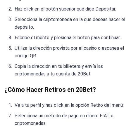
Haz click en el botón superior que dice Depositar.
Selecciona la criptomoneda en la que deseas hacer el
depósito.
Escribe el monto y presiona el botón para continuar.
Utiliza la dirección provista por el casino o escanea el
código QR.
Copia la dirección en tu billetera y envía las
criptomonedas a tu cuenta de 20Bet.
¿Cómo Hacer Retiros en 20Bet?
Ve a tu perfil y haz click en la opción Retiro del menú.
Selecciona un método de pago en dinero FIAT o
criptomonedas.