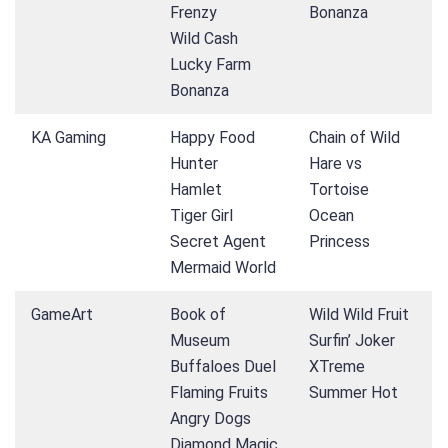
Frenzy
Bonanza
Wild Cash
Lucky Farm
Bonanza
KA Gaming
Happy Food
Chain of Wild
Hunter
Hare vs
Hamlet
Tortoise
Tiger Girl
Ocean
Secret Agent
Princess
Mermaid World
GameArt
Book of
Wild Wild Fruit
Museum
Surfin’ Joker
Buffaloes Duel
XTreme
Flaming Fruits
Summer Hot
Angry Dogs
Diamond Magic