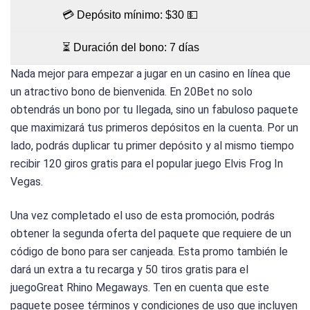
💳 Depósito mínimo: $30 💵
⏳ Duración del bono: 7 días
Nada mejor para empezar a jugar en un casino en línea que
un atractivo bono de bienvenida. En 20Bet no solo
obtendrás un bono por tu llegada, sino un fabuloso paquete
que maximizará tus primeros depósitos en la cuenta. Por un
lado, podrás duplicar tu primer depósito y al mismo tiempo
recibir 120 giros gratis para el popular juego Elvis Frog In
Vegas.
Una vez completado el uso de esta promoción, podrás
obtener la segunda oferta del paquete que requiere de un
código de bono para ser canjeada. Esta promo también le
dará un extra a tu recarga y 50 tiros gratis para el
juegoGreat Rhino Megaways. Ten en cuenta que este
paquete posee términos y condiciones de uso que incluyen