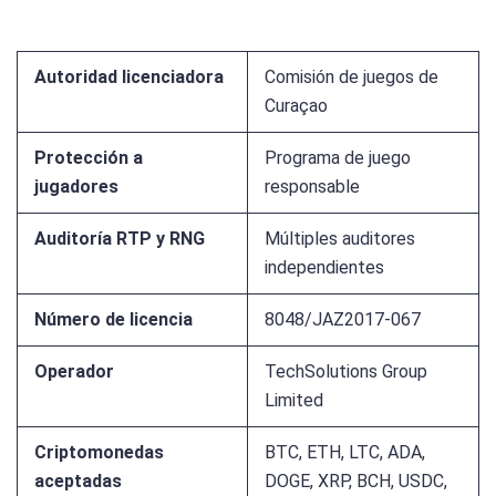
Autoridad licenciadora
Comisión de juegos de
Curaçao
Protección a
Programa de juego
jugadores
responsable
Auditoría RTP y RNG
Múltiples auditores
independientes
Número de licencia
8048/JAZ2017-067
Operador
TechSolutions Group
Limited
Criptomonedas
BTC, ETH, LTC, ADA,
aceptadas
DOGE, XRP, BCH, USDC,