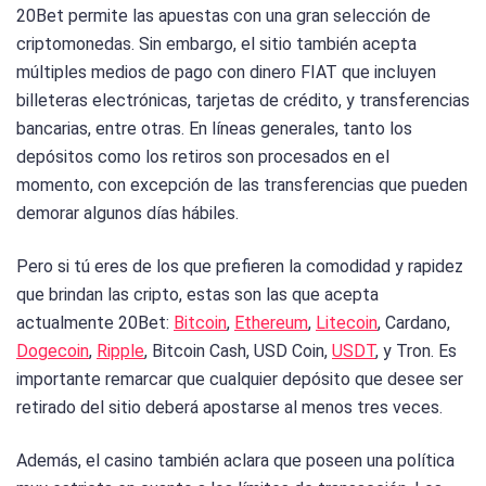
20Bet permite las apuestas con una gran selección de
criptomonedas. Sin embargo, el sitio también acepta
múltiples medios de pago con dinero FIAT que incluyen
billeteras electrónicas, tarjetas de crédito, y transferencias
bancarias, entre otras. En líneas generales, tanto los
depósitos como los retiros son procesados en el
momento, con excepción de las transferencias que pueden
demorar algunos días hábiles.
Pero si tú eres de los que prefieren la comodidad y rapidez
que brindan las cripto, estas son las que acepta
actualmente 20Bet:
Bitcoin
,
Ethereum
,
Litecoin
, Cardano,
Dogecoin
,
Ripple
, Bitcoin Cash, USD Coin,
USDT
, y Tron. Es
importante remarcar que cualquier depósito que desee ser
retirado del sitio deberá apostarse al menos tres veces.
Además, el casino también aclara que poseen una política