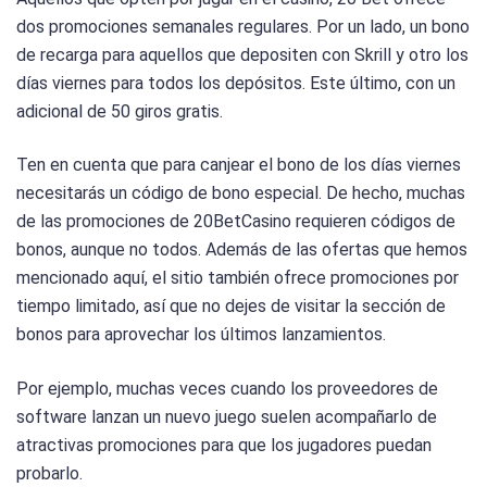
dos promociones semanales regulares. Por un lado, un bono
de recarga para aquellos que depositen con Skrill y otro los
días viernes para todos los depósitos. Este último, con un
adicional de 50 giros gratis.
Ten en cuenta que para canjear el bono de los días viernes
necesitarás un código de bono especial. De hecho, muchas
de las promociones de 20BetCasino requieren códigos de
bonos, aunque no todos. Además de las ofertas que hemos
mencionado aquí, el sitio también ofrece promociones por
tiempo limitado, así que no dejes de visitar la sección de
bonos para aprovechar los últimos lanzamientos.
Por ejemplo, muchas veces cuando los proveedores de
software lanzan un nuevo juego suelen acompañarlo de
atractivas promociones para que los jugadores puedan
probarlo.