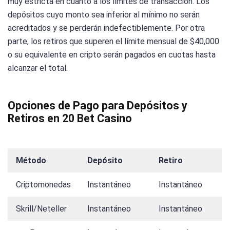
muy estricta en cuanto a los límites de transacción. Los
depósitos cuyo monto sea inferior al mínimo no serán
acreditados y se perderán indefectiblemente. Por otra
parte, los retiros que superen el límite mensual de $40,000
o su equivalente en cripto serán pagados en cuotas hasta
alcanzar el total.
Opciones de Pago para Depósitos y
Retiros en 20 Bet Casino
Método
Depósito
Retiro
Criptomonedas
Instantáneo
Instantáneo
Skrill/Neteller
Instantáneo
Instantáneo