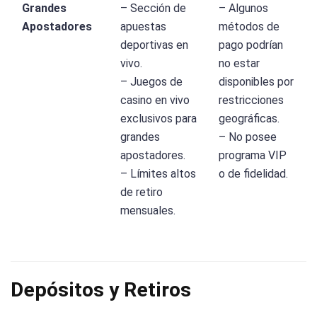
Grandes
– Sección de
– Algunos
Apostadores
apuestas
métodos de
deportivas en
pago podrían
vivo.
no estar
– Juegos de
disponibles por
casino en vivo
restricciones
exclusivos para
geográficas.
grandes
– No posee
apostadores.
programa VIP
– Límites altos
o de fidelidad.
de retiro
mensuales.
Depósitos y Retiros