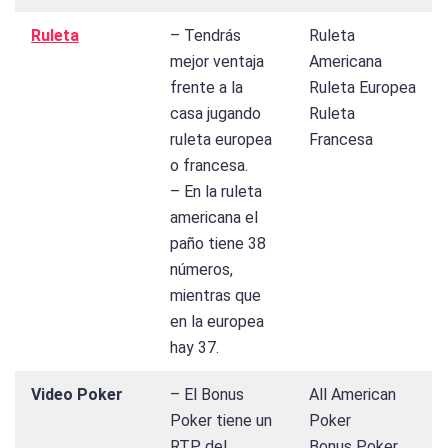
Ruleta
– Tendrás
Ruleta
mejor ventaja
Americana
frente a la
Ruleta Europea
casa jugando
Ruleta
ruleta europea
Francesa
o francesa.
– En la ruleta
americana el
paño tiene 38
números,
mientras que
en la europea
hay 37.
Video Poker
– El Bonus
All American
Poker tiene un
Poker
RTP del
Bonus Poker