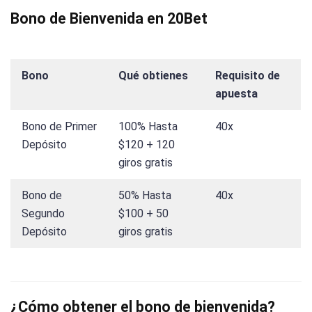
Bono de Bienvenida en 20Bet
Bono
Qué obtienes
Requisito de
apuesta
Bono de Primer
100% Hasta
40x
Depósito
$120 + 120
giros gratis
Bono de
50% Hasta
40x
Segundo
$100 + 50
Depósito
giros gratis
¿Cómo obtener el bono de bienvenida?