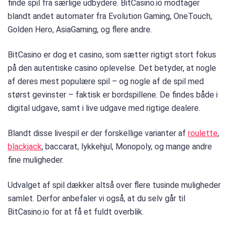
finde spil fra særlige udbydere. BitCasino.io modtager
blandt andet automater fra Evolution Gaming, OneTouch,
Golden Hero, AsiaGaming, og flere andre.
BitCasino er dog et casino, som sætter rigtigt stort fokus
på den autentiske casino oplevelse. Det betyder, at nogle
af deres mest populære spil – og nogle af de spil med
størst gevinster – faktisk er bordspillene. De findes både i
digital udgave, samt i live udgave med rigtige dealere.
Blandt disse livespil er der forskellige varianter af
roulette
,
blackjack
, baccarat, lykkehjul, Monopoly, og mange andre
fine muligheder.
Udvalget af spil dækker altså over flere tusinde muligheder
samlet. Derfor anbefaler vi også, at du selv går til
BitCasino.io for at få et fuldt overblik.