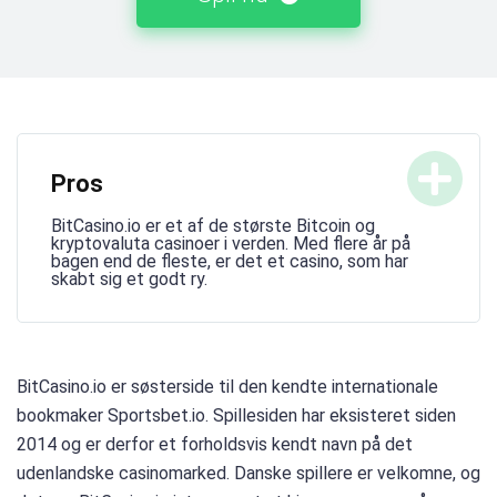
Pros
BitCasino.io er et af de største Bitcoin og
kryptovaluta casinoer i verden. Med flere år på
bagen end de fleste, er det et casino, som har
skabt sig et godt ry.
BitCasino.io er søsterside til den kendte internationale
bookmaker Sportsbet.io. Spillesiden har eksisteret siden
2014 og er derfor et forholdsvis kendt navn på det
udenlandske casinomarked. Danske spillere er velkomne, og