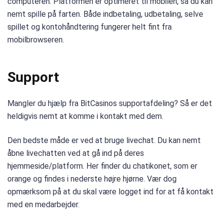
computeren. Platformen er optimeret til mobilen, så du kan
nemt spille på farten. Både indbetaling, udbetaling, selve
spillet og kontohåndtering fungerer helt fint fra
mobilbrowseren.
Support
Mangler du hjælp fra BitCasinos supportafdeling? Så er det
heldigvis nemt at komme i kontakt med dem.
Den bedste måde er ved at bruge livechat. Du kan nemt
åbne livechatten ved at gå ind på deres
hjemmeside/platform. Her finder du chatikonet, som er
orange og findes i nederste højre hjørne. Vær dog
opmærksom på at du skal være logget ind for at få kontakt
med en medarbejder.