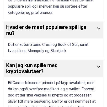
Gå til deres hjemmeside. På forsiden vises de mest
populære spil, og i menuen kan du sortere efter
kategorier og præferencer.
Hvad er de mest populære spil lige
nu?
Det er automaterne Crash og Book of Sun, samt
livespillene Monopoly og Blackjack.
Kan jeg kun spille med
kryptovalutaer?
BitCasino fokuserer primært på kryptovalutaer, men
du kan også overføre med kort og e-wallet. Forvent
dog at der skal veksles til krypto og at processen
bliver lidt mere besværlig. Derfor er det nemmest at