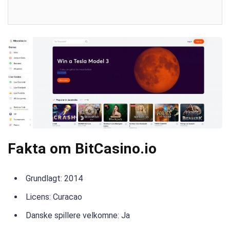
Fakta om BitCasino.io
Grundlagt: 2014
Licens: Curacao
Danske spillere velkomne: Ja