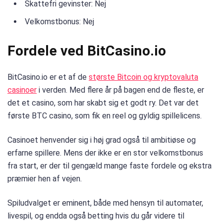
Skattefri gevinster: Nej
Velkomstbonus: Nej
Fordele ved BitCasino.io
BitCasino.io er et af de
største Bitcoin og kryptovaluta
casinoer
i verden. Med flere år på bagen end de fleste, er
det et casino, som har skabt sig et godt ry. Det var det
første BTC casino, som fik en reel og gyldig spillelicens.
Casinoet henvender sig i høj grad også til ambitiøse og
erfarne spillere. Mens der ikke er en stor velkomstbonus
fra start, er der til gengæld mange faste fordele og ekstra
præmier hen af vejen.
Spiludvalget er eminent, både med hensyn til automater,
livespil, og endda også betting hvis du går videre til