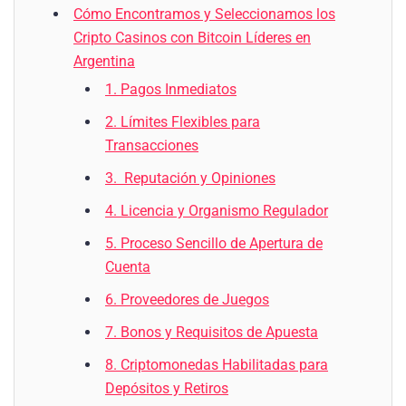
Cómo Encontramos y Seleccionamos los
Cripto Casinos con Bitcoin Líderes en
Argentina
1. Pagos Inmediatos
2. Límites Flexibles para
Transacciones
3. Reputación y Opiniones
4. Licencia y Organismo Regulador
5. Proceso Sencillo de Apertura de
Cuenta
6. Proveedores de Juegos
7. Bonos y Requisitos de Apuesta
8. Criptomonedas Habilitadas para
Depósitos y Retiros