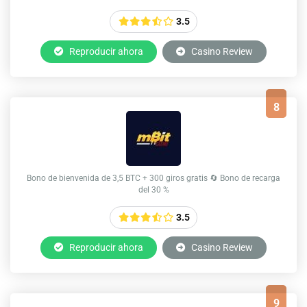
3.5
Reproducir ahora
Casino Review
8
Bono de bienvenida de 3,5 BTC + 300 giros gratis 🔄 Bono de recarga
del 30 %
3.5
Reproducir ahora
Casino Review
9