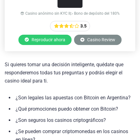
😎 Casino anónimo sin KYC ll▷ Bono de depósito del 180%
3.5
Reproducir ahora
Casino Review
Si quieres tomar una decisión inteligente, quédate que
responderemos todas tus preguntas y podrás elegir el
casino ideal para ti.
¿Son legales las apuestas con Bitcoin en Argentina?
¿Qué promociones puedo obtener con Bitcoin?
¿Son seguros los casinos criptográficos?
¿Se pueden comprar criptomonedas en los casinos
en línea?