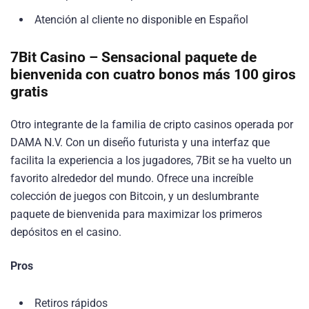
Atención al cliente no disponible en Español
7Bit Casino – Sensacional paquete de
bienvenida con cuatro bonos más 100 giros
gratis
Otro integrante de la familia de cripto casinos operada por
DAMA N.V. Con un diseño futurista y una interfaz que
facilita la experiencia a los jugadores, 7Bit se ha vuelto un
favorito alrededor del mundo. Ofrece una increíble
colección de juegos con Bitcoin, y un deslumbrante
paquete de bienvenida para maximizar los primeros
depósitos en el casino.
Pros
Retiros rápidos