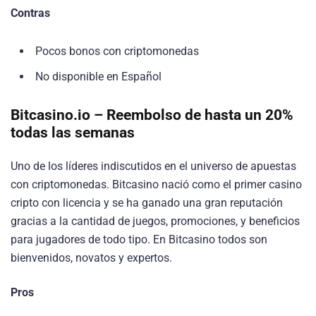
Contras
Pocos bonos con criptomonedas
No disponible en Español
Bitcasino.io – Reembolso de hasta un 20%
todas las semanas
Uno de los líderes indiscutidos en el universo de apuestas
con criptomonedas. Bitcasino nació como el primer casino
cripto con licencia y se ha ganado una gran reputación
gracias a la cantidad de juegos, promociones, y beneficios
para jugadores de todo tipo. En Bitcasino todos son
bienvenidos, novatos y expertos.
Pros