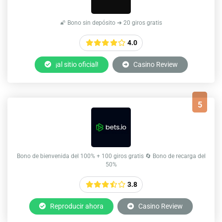
🌠 Bono sin depósito ➜ 20 giros gratis
4.0
¡al sitio oficial!
Casino Review
5
Bono de bienvenida del 100% + 100 giros gratis 🔄 Bono de recarga del
50%
3.8
Reproducir ahora
Casino Review