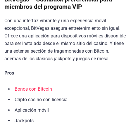
miembros del programa VIP
Con una interfaz vibrante y una experiencia móvil
excepcional, BitVegas asegura entretenimiento sin igual.
Ofrece una aplicación para dispositivos móviles disponible
para ser instalada desde el mismo sitio del casino. Y tiene
una extensa sección de tragamonedas con Bitcoin,
además de los clásicos jackpots y juegos de mesa.
Pros
Bonos con Bitcoin
Cripto casino con licencia
Aplicación móvil
Jackpots