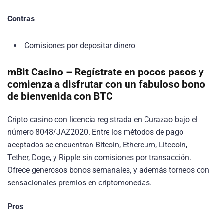
Contras
Comisiones por depositar dinero
mBit Casino – Regístrate en pocos pasos y
comienza a disfrutar con un fabuloso bono
de bienvenida con BTC
Cripto casino con licencia registrada en Curazao bajo el
número 8048/JAZ2020. Entre los métodos de pago
aceptados se encuentran Bitcoin, Ethereum, Litecoin,
Tether, Doge, y Ripple sin comisiones por transacción.
Ofrece generosos bonos semanales, y además torneos con
sensacionales premios en criptomonedas.
Pros