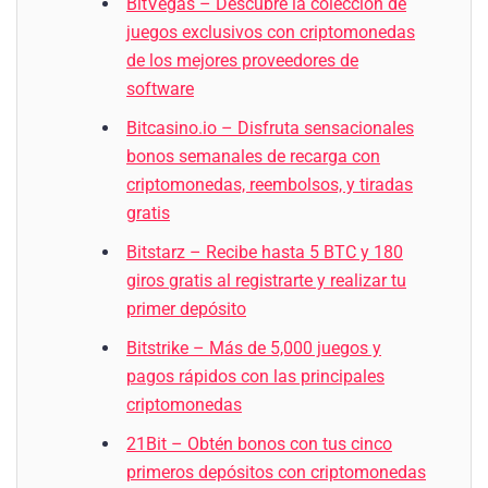
BitVegas – Descubre la colección de
juegos exclusivos con criptomonedas
de los mejores proveedores de
software
Bitcasino.io – Disfruta sensacionales
bonos semanales de recarga con
criptomonedas, reembolsos, y tiradas
gratis
Bitstarz – Recibe hasta 5 BTC y 180
giros gratis al registrarte y realizar tu
primer depósito
Bitstrike – Más de 5,000 juegos y
pagos rápidos con las principales
criptomonedas
21Bit – Obtén bonos con tus cinco
primeros depósitos con criptomonedas