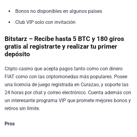
Bonos no disponibles en algunos países
Club VIP solo con invitación
Bitstarz – Recibe hasta 5 BTC y 180 giros
gratis al registrarte y realizar tu primer
depósito
Cripto casino que acepta pagos tanto como con dinero
FIAT como con las criptomonedas más populares. Posee
una licencia de juego registrada en Curazao, y soporte las
24 horas por chat y correo electrónico. Cuenta además con
un interesante programa VIP que promete mejores bonos y
retiros sin límite.
Pros