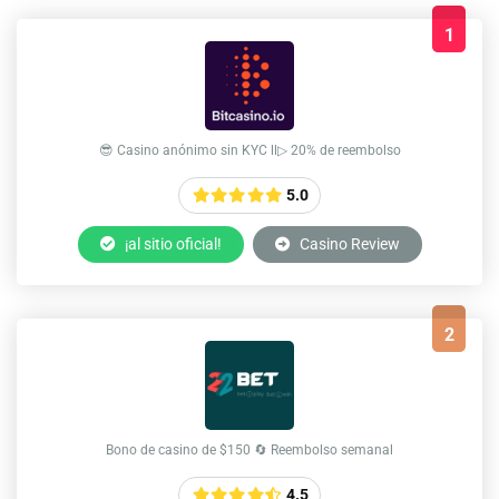
1
😎 Casino anónimo sin KYC ll▷ 20% de reembolso
5.0
¡al sitio oficial!
Casino Review
2
Bono de casino de $150 🔄 Reembolso semanal
4.5