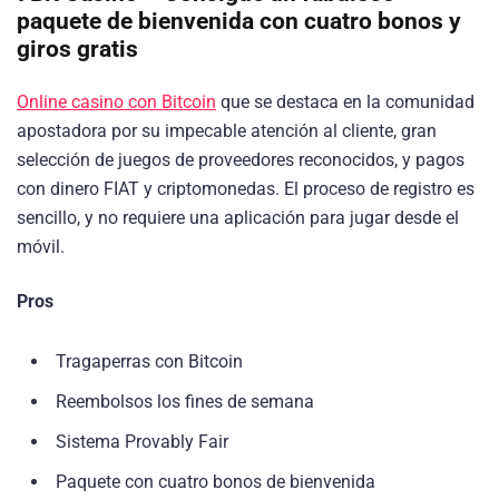
paquete de bienvenida con cuatro bonos y
giros gratis
Online casino con Bitcoin
que se destaca en la comunidad
apostadora por su impecable atención al cliente, gran
selección de juegos de proveedores reconocidos, y pagos
con dinero FIAT y criptomonedas. El proceso de registro es
sencillo, y no requiere una aplicación para jugar desde el
móvil.
Pros
Tragaperras con Bitcoin
Reembolsos los fines de semana
Sistema Provably Fair
Paquete con cuatro bonos de bienvenida