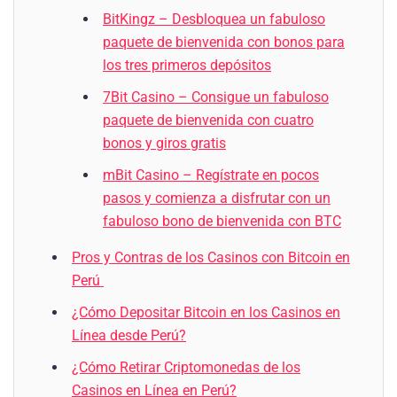
BitKingz – Desbloquea un fabuloso
paquete de bienvenida con bonos para
los tres primeros depósitos
7Bit Casino – Consigue un fabuloso
paquete de bienvenida con cuatro
bonos y giros gratis
mBit Casino – Regístrate en pocos
pasos y comienza a disfrutar con un
fabuloso bono de bienvenida con BTC
Pros y Contras de los Casinos con Bitcoin en
Perú
¿Cómo Depositar Bitcoin en los Casinos en
Línea desde Perú?
¿Cómo Retirar Criptomonedas de los
Casinos en Línea en Perú?