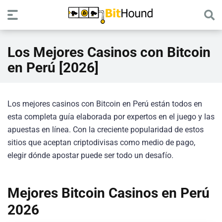
Los Mejores Casinos con Bitcoin
en Perú [2026]
Los mejores casinos con Bitcoin en Perú están todos en
esta completa guía elaborada por expertos en el juego y las
apuestas en línea. Con la creciente popularidad de estos
sitios que aceptan criptodivisas como medio de pago,
elegir dónde apostar puede ser todo un desafío.
Mejores Bitcoin Casinos en Perú
2026