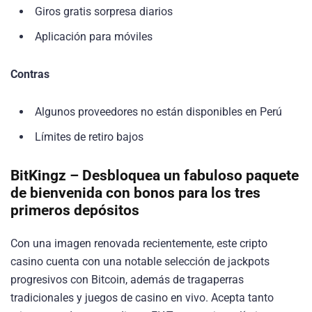
Giros gratis sorpresa diarios
Aplicación para móviles
Contras
Algunos proveedores no están disponibles en Perú
Límites de retiro bajos
BitKingz – Desbloquea un fabuloso paquete
de bienvenida con bonos para los tres
primeros depósitos
Con una imagen renovada recientemente, este cripto
casino cuenta con una notable selección de jackpots
progresivos con Bitcoin, además de tragaperras
tradicionales y juegos de casino en vivo. Acepta tanto