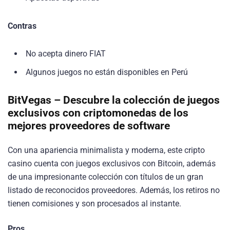
Contras
No acepta dinero FIAT
Algunos juegos no están disponibles en Perú
BitVegas – Descubre la colección de juegos
exclusivos con criptomonedas de los
mejores proveedores de software
Con una apariencia minimalista y moderna, este cripto
casino cuenta con juegos exclusivos con Bitcoin, además
de una impresionante colección con títulos de un gran
listado de reconocidos proveedores. Además, los retiros no
tienen comisiones y son procesados al instante.
Pros