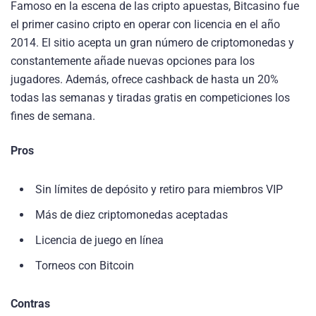
Famoso en la escena de las cripto apuestas, Bitcasino fue
el primer casino cripto en operar con licencia en el año
2014. El sitio acepta un gran número de criptomonedas y
constantemente añade nuevas opciones para los
jugadores. Además, ofrece cashback de hasta un 20%
todas las semanas y tiradas gratis en competiciones los
fines de semana.
Pros
Sin límites de depósito y retiro para miembros VIP
Más de diez criptomonedas aceptadas
Licencia de juego en línea
Torneos con Bitcoin
Contras