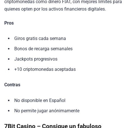
criptomonedas como dinero FIAT, con mejores límites para
quienes opten por los activos financieros digitales.
Pros
Giros gratis cada semana
Bonos de recarga semanales
Jackpots progresivos
+10 criptomonedas aceptadas
Contras
No disponible en Español
No permite jugar anónimamente
7Bit Casino – Consigue un fabuloso