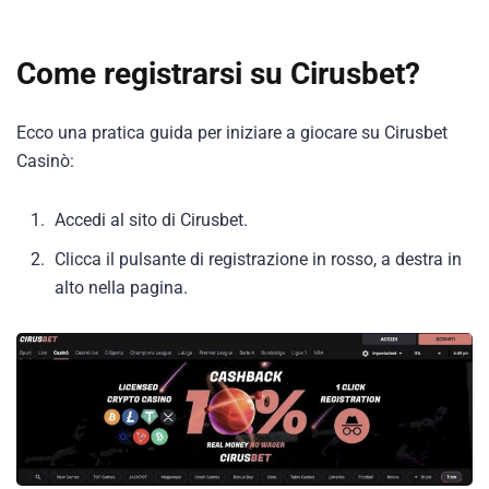
Come registrarsi su Cirusbet?
Ecco una pratica guida per iniziare a giocare su Cirusbet
Casinò:
Accedi al sito di Cirusbet.
Clicca il pulsante di registrazione in rosso, a destra in
alto nella pagina.