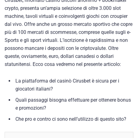
Cirusbet, rinomato casinò Bitcoin anonimo + bookmaker
crypto, presenta un’ampia selezione di oltre 3.000 slot
machine, tavoli virtuali e coinvolgenti giochi con croupier
dal vivo. Offre anche un grosso mercato sportivo che copre
più di 100 mercati di scommesse, comprese quelle sugli e-
Sports e gli sport virtuali. L’iscrizione è rapidissima e non
possono mancare i depositi con le criptovalute. Oltre
queste, ovviamente, euro, dollari canadesi o dollari
statunitensi. Ecco cosa vedremo nel presente articolo:
La piattaforma del casinò Cirusbet è sicura per i
giocatori italiani?
Quali passaggi bisogna effettuare per ottenere bonus
e promozioni?
Che pro e contro ci sono nell’utilizzo di questo sito?