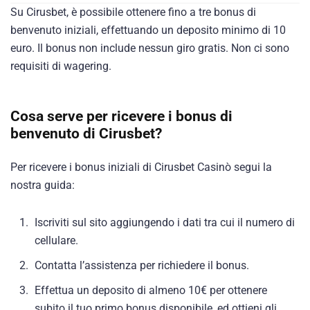
Su Cirusbet, è possibile ottenere fino a tre bonus di
benvenuto iniziali, effettuando un deposito minimo di 10
euro. Il bonus non include nessun giro gratis. Non ci sono
requisiti di wagering.
Cosa serve per ricevere i bonus di
benvenuto di Cirusbet?
Per ricevere i bonus iniziali di Cirusbet Casinò segui la
nostra guida:
Iscriviti sul sito aggiungendo i dati tra cui il numero di
cellulare.
Contatta l’assistenza per richiedere il bonus.
Effettua un deposito di almeno 10€ per ottenere
subito il tuo primo bonus disponibile, ed ottieni gli