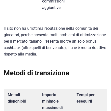
commissioni
aggiuntive.
Il sito non ha un’ottima reputazione nella comunità dei
giocatori, perche presenta molti problemi di ottimizzazione
per il mercato italiano. Presenta inoltre un solo bonus
cashback (oltre quelli di benvenuto), il che è molto riduttivo
rispetto alla media.
Metodi di transizione
Metodi
Importo
Tempi per
disponibili
minimo e
eseguirli
massimo di