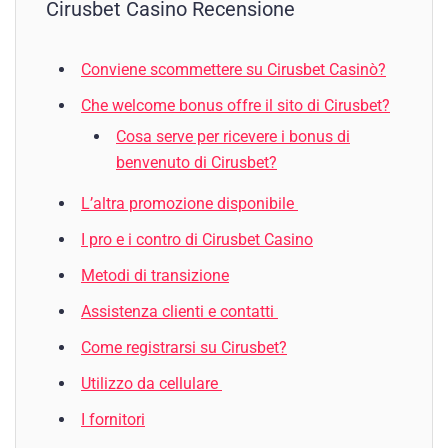
Cirusbet Casino Recensione
Conviene scommettere su Cirusbet Casinò?
Che welcome bonus offre il sito di Cirusbet?
Cosa serve per ricevere i bonus di
benvenuto di Cirusbet?
L’altra promozione disponibile
I pro e i contro di Cirusbet Casino
Metodi di transizione
Assistenza clienti e contatti
Come registrarsi su Cirusbet?
Utilizzo da cellulare
I fornitori