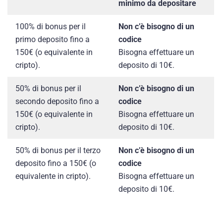
minimo da depositare
100% di bonus per il
Non c’è bisogno di un
primo deposito fino a
codice
150€ (o equivalente in
Bisogna effettuare un
cripto).
deposito di 10€.
50% di bonus per il
Non c’è bisogno di un
secondo deposito fino a
codice
150€ (o equivalente in
Bisogna effettuare un
cripto).
deposito di 10€.
50% di bonus per il terzo
Non c’è bisogno di un
deposito fino a 150€ (o
codice
equivalente in cripto).
Bisogna effettuare un
deposito di 10€.