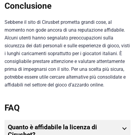
Conclusione
Sebbene il sito di Cirusbet prometta grandi cose, al
momento non gode ancora di una reputazione affidabile.
Alcuni utenti hanno segnalato preoccupazioni sulla
sicurezza dei dati personali e sulle esperienze di gioco, visti
i lunghi caricamenti soprattutto per i giocatori italiani. È
consigliabile prestare attenzione e valutare attentamente
prima di impegnarsi con il sito. Per una scelta più sicura,
potrebbe essere utile cercare alternative più consolidate e
affidabili nel settore del gioco d’azzardo online.
FAQ
Quanto è affidabile la licenza di
Cirusbet?