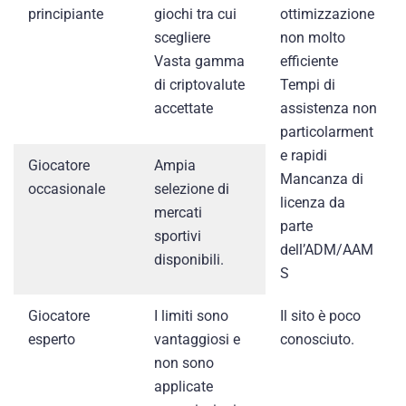
principiante
giochi tra cui
ottimizzazione
scegliere
non molto
Vasta gamma
efficiente
di criptovalute
Tempi di
accettate
assistenza non
particolarment
e rapidi
Giocatore
Ampia
Mancanza di
occasionale
selezione di
licenza da
mercati
parte
sportivi
dell’ADM/AAM
disponibili.
S
Giocatore
I limiti sono
Il sito è poco
esperto
vantaggiosi e
conosciuto.
non sono
applicate