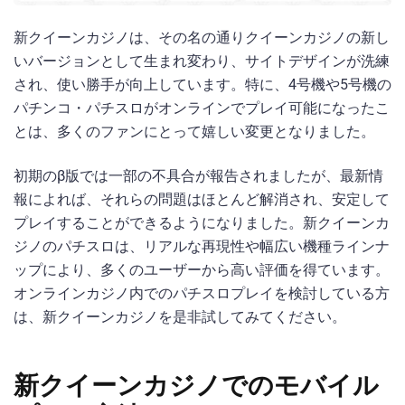
新クイーンカジノは、その名の通りクイーンカジノの新し
いバージョンとして生まれ変わり、サイトデザインが洗練
され、使い勝手が向上しています。特に、4号機や5号機の
パチンコ・パチスロがオンラインでプレイ可能になったこ
とは、多くのファンにとって嬉しい変更となりました。
初期のβ版では一部の不具合が報告されましたが、最新情
報によれば、それらの問題はほとんど解消され、安定して
プレイすることができるようになりました。新クイーンカ
ジノのパチスロは、リアルな再現性や幅広い機種ラインナ
ップにより、多くのユーザーから高い評価を得ています。
オンラインカジノ内でのパチスロプレイを検討している方
は、新クイーンカジノを是非試してみてください。
新クイーンカジノでのモバイル