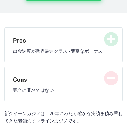
Pros
出金速度が業界最速クラス - 豊富なボーナス
Cons
完全に匿名ではない
新クイーンカジノは、20年にわたり確かな実績を積み重ね
てきた老舗のオンラインカジノです。