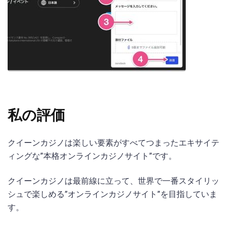
私の評価
クイーンカジノは楽しい要素がすべてつまったエキサイテ
ィングな”本格オンラインカジノサイト”です。
クイーンカジノは最前線に立って、世界で一番スタイリッ
シュで楽しめる”オンラインカジノサイト”を目指していま
す。