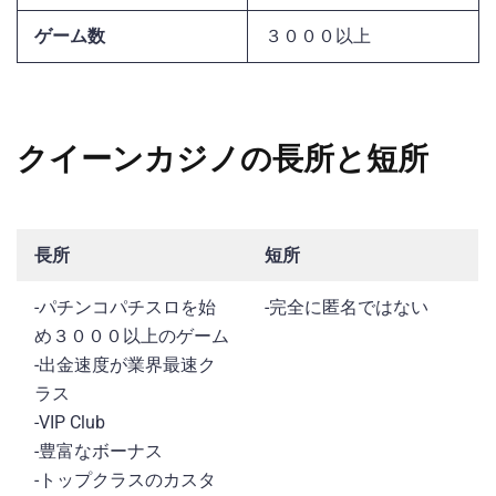
ゲーム数
３０００以上
クイーンカジノの長所と短所
長所
短所
-パチンコパチスロを始
-完全に匿名ではない
め３０００以上のゲーム
-出金速度が業界最速ク
ラス
-VIP Club
-豊富なボーナス
-トップクラスのカスタ