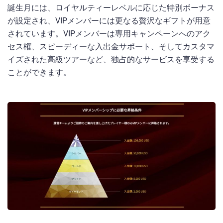
誕生月には、ロイヤルティーレベルに応じた特別ボーナス
が設定され、VIPメンバーには更なる贅沢なギフトが用意
されています。VIPメンバーは専用キャンペーンへのアク
セス権、スピーディーな入出金サポート、そしてカスタマ
イズされた高級ツアーなど、独占的なサービスを享受する
ことができます。