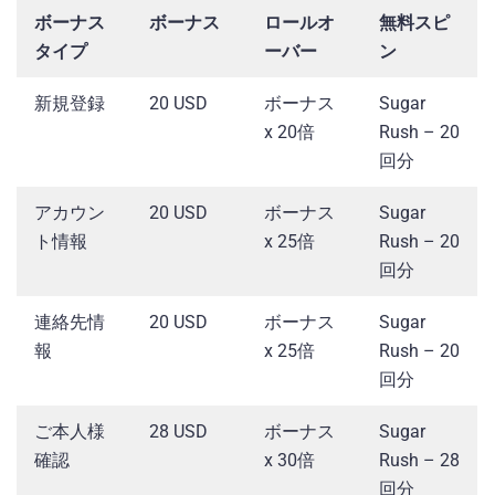
ボーナス
ボーナス
ロールオ
無料スピ
タイプ
ーバー
ン
新規登録
20 USD
ボーナス
Sugar
x 20倍
Rush – 20
回分
アカウン
20 USD
ボーナス
Sugar
ト情報
x 25倍
Rush – 20
回分
連絡先情
20 USD
ボーナス
Sugar
報
x 25倍
Rush – 20
回分
ご本人様
28 USD
ボーナス
Sugar
確認
x 30倍
Rush – 28
回分