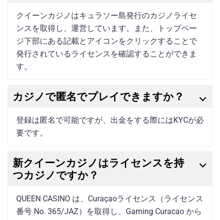
クイーンカジノはキュラソー島発行のカジノライセ
ンスを取得し、運営しています。また、トップペー
ジ下部にある記載とアイコンをクリックすることで
発行されているライセンスを確認することができま
す。
カジノで匿名でプレイできますか？
登録は匿名で可能ですが、出金をする際にはKYCが必
要です。
新クイーンカジノはライセンスを持
つカジノですか？
QUEEN CASINO は、Curaçaoライセンス（ライセンス
番号 No. 365/JAZ）を取得し、Gaming Curacao から