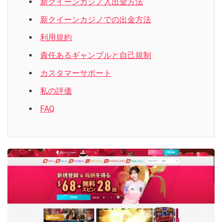
新クイーンカジノ入出金方法
新クイーンカジノでの出金方法
利用規約
責任あるギャンブルと自己規制
カスタマーサポート
私の評価
FAQ