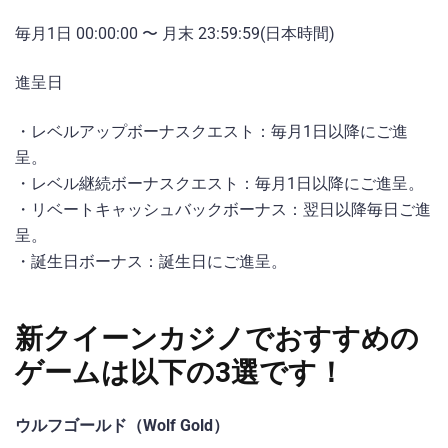
毎月1日 00:00:00 〜 月末 23:59:59(日本時間)
進呈日
・レベルアップボーナスクエスト：毎月1日以降にご進
呈。
・レベル継続ボーナスクエスト：毎月1日以降にご進呈。
・リベートキャッシュバックボーナス：翌日以降毎日ご進
呈。
・誕生日ボーナス：誕生日にご進呈。
新クイーンカジノでおすすめの
ゲームは以下の3選です！
ウルフゴールド（
Wolf Gold
）