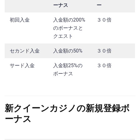
ーナス
ー
初回入金
入金額の200%
３０倍
のボーナスと
クエスト
セカンド入金
入金額の50%
３０倍
サード入金
入金額25%の
３０倍
ボーナス
新クイーンカジノの新規登録ボ
ーナス