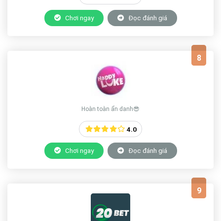
Chơi ngay
Đọc đánh giá
8
Hoàn toàn ẩn danh😎
4.0
Chơi ngay
Đọc đánh giá
9