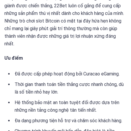
giành được chiến thắng, 22Bet luôn cố gắng để cung cấp
những sản phẩm thú vị nhất dành cho khách hàng của mình.
Những trò chơi slot Bitcoin có mặt tại đây hứa hẹn không
chỉ mang lại giây phút giải trí thông thường mà còn giúp
thành viên nhận được những giá trị lợi nhuận xứng đáng
nhất.
Ưu điểm
Đã được cấp phép hoạt động bởi Curacao eGaming.
Thời gian thanh toán tiền thắng cược nhanh chóng, dù
là số tiền nhỏ hay lớn.
Hệ thống bảo mật an toàn tuyệt đối được dựa trên
những nền tảng công nghệ tân tiến nhất.
Đa dạng phương tiện hỗ trợ và chăm sóc khách hàng.