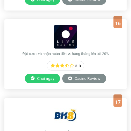
16
Đặt cược và nhận hoàn tiền 🔥 hàng tháng lên tới 20%
3.3
Chơi ngay
Casino Review
17