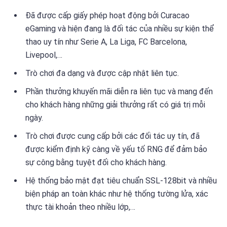
Đã được cấp giấy phép hoạt động bởi Curacao
eGaming và hiện đang là đối tác của nhiều sự kiện thể
thao uy tín như Serie A, La Liga, FC Barcelona,
Livepool,…
Trò chơi đa dạng và được cập nhật liên tục.
Phần thưởng khuyến mãi diễn ra liên tục và mang đến
cho khách hàng những giải thưởng rất có giá trị mỗi
ngày.
Trò chơi được cung cấp bởi các đối tác uy tín, đã
được kiểm định kỹ càng về yếu tố RNG để đảm bảo
sự công bằng tuyệt đối cho khách hàng.
Hệ thống bảo mật đạt tiêu chuẩn SSL-128bit và nhiều
biện pháp an toàn khác như hệ thống tường lửa, xác
thực tài khoản theo nhiều lớp,…