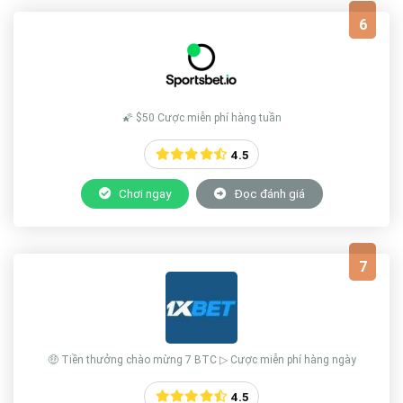
6
🌠 $50 Cược miễn phí hàng tuần
4.5
Chơi ngay
Đọc đánh giá
7
🤑 Tiền thưởng chào mừng 7 BTC ▷ Cược miễn phí hàng ngày
4.5