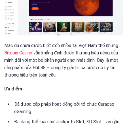
Mặc dù chưa được biết đến nhiều tại Việt Nam thế nhưng
Bitcoin Casino
vẫn khẳng định được thương hiệu riêng của
mình đối với một bộ phận người chơi nhất định. Đây là một
sản phẩm của Hub88 – công ty giải trí cá cược có uy tín
thương hiệu trên toàn cầu.
Ưu điểm
Đã được cấp phép hoạt động bởi tổ chức Curacao
eGaming.
Đa dạng thể loại như Jackpots Slot, 3D Slot,…với gần