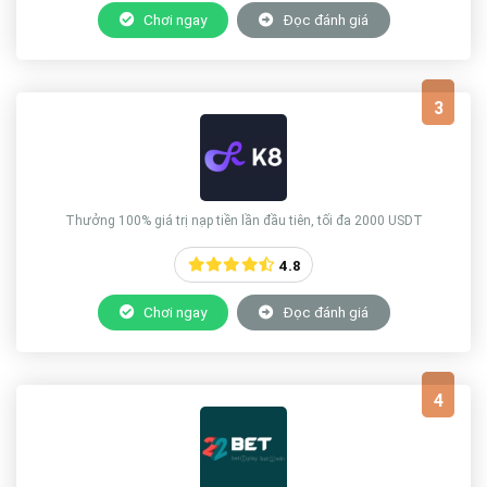
Chơi ngay
Đọc đánh giá
3
Thưởng 100% giá trị nạp tiền lần đầu tiên, tối đa 2000 USDT
4.8
Chơi ngay
Đọc đánh giá
4