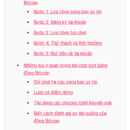
Bitcoin
Bước 1: Lựa chọn sòng bạc uy tín
Bước 2: Đăng ký tài khoản
Bước 3: Lựa chọn trò chơi
Bước 4: Thử thách và lĩnh thưởng
Bước 5: Rút tiền về tài khoản
Những lưu ý quan trọng khi chơi slot bằng
đồng Bitcoin
Chỉ chơi tại các sòng bạc uy tín
Luôn có điểm dừng
Tận dụng các chương trình khuyến mãi
Biết cách đánh giá sự lên xuống của
đồng Bitcoin