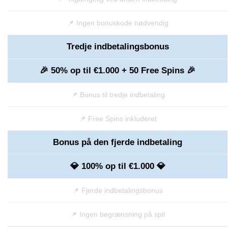
📌 Ingen bonuskode nødvendig
Tredje indbetalingsbonus
🎉 50% op til €1.000 + 50 Free Spins 🎉
📌 Bonus til tredje indbetaling
📌 Free Spins inkluderet
Bonus på den fjerde indbetaling
💎 100% op til €1.000 💎
📌 Fjerde indbetalingsbonus
📌 Ingen begrænsning på spil