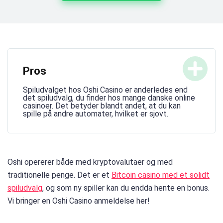
Pros
Spiludvalget hos Oshi Casino er anderledes end
det spiludvalg, du finder hos mange danske online
casinoer. Det betyder blandt andet, at du kan
spille på andre automater, hvilket er sjovt.
Oshi opererer både med kryptovalutaer og med
traditionelle penge. Det er et
Bitcoin casino med et solidt
spiludvalg
, og som ny spiller kan du endda hente en bonus.
Vi bringer en Oshi Casino anmeldelse her!