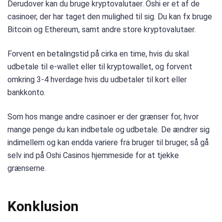
Derudover kan du bruge kryptovalutaer. Oshi er et af de
casinoer, der har taget den mulighed til sig. Du kan fx bruge
Bitcoin og Ethereum, samt andre store kryptovalutaer.
Forvent en betalingstid på cirka en time, hvis du skal
udbetale til e-wallet eller til kryptowallet, og forvent
omkring 3-4 hverdage hvis du udbetaler til kort eller
bankkonto.
Som hos mange andre casinoer er der grænser for, hvor
mange penge du kan indbetale og udbetale. De ændrer sig
indimellem og kan endda variere fra bruger til bruger, så gå
selv ind på Oshi Casinos hjemmeside for at tjekke
grænserne.
Konklusion