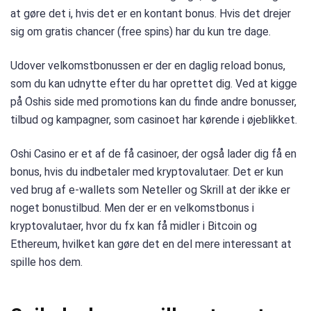
at gøre det i, hvis det er en kontant bonus. Hvis det drejer
sig om gratis chancer (free spins) har du kun tre dage.
Udover velkomstbonussen er der en daglig reload bonus,
som du kan udnytte efter du har oprettet dig. Ved at kigge
på Oshis side med promotions kan du finde andre bonusser,
tilbud og kampagner, som casinoet har kørende i øjeblikket.
Oshi Casino er et af de få casinoer, der også lader dig få en
bonus, hvis du indbetaler med kryptovalutaer. Det er kun
ved brug af e-wallets som Neteller og Skrill at der ikke er
noget bonustilbud. Men der er en velkomstbonus i
kryptovalutaer, hvor du fx kan få midler i Bitcoin og
Ethereum, hvilket kan gøre det en del mere interessant at
spille hos dem.