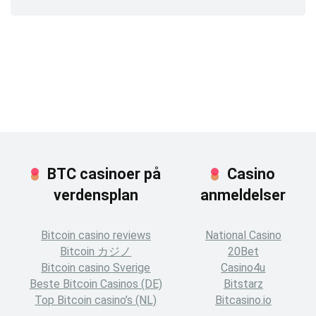
BTC casinoer på
Casino
verdensplan
anmeldelser
Bitcoin casino reviews
National Casino
Bitcoin カジノ
20Bet
Bitcoin casino Sverige
Casino4u
Beste Bitcoin Casinos (DE)
Bitstarz
Top Bitcoin casino’s (NL)
Bitcasino.io