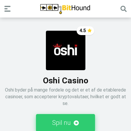
4.5
Oshi Casino
Oshi byder på mange fordele og det er et af de etablerede
casinoer, som accepterer kryptovalutaer, hvilket er godt at
se.
Spil nu