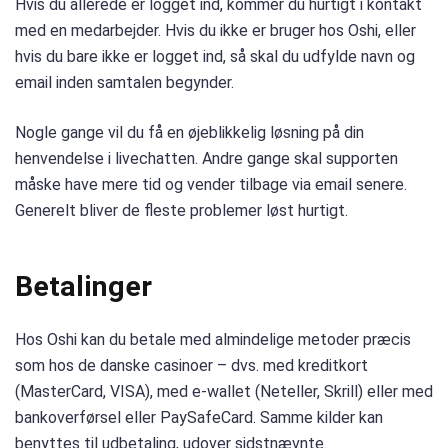
Hvis du allerede er logget ind, kommer du hurtigt i kontakt
med en medarbejder. Hvis du ikke er bruger hos Oshi, eller
hvis du bare ikke er logget ind, så skal du udfylde navn og
email inden samtalen begynder.
Nogle gange vil du få en øjeblikkelig løsning på din
henvendelse i livechatten. Andre gange skal supporten
måske have mere tid og vender tilbage via email senere.
Generelt bliver de fleste problemer løst hurtigt.
Betalinger
Hos Oshi kan du betale med almindelige metoder præcis
som hos de danske casinoer – dvs. med kreditkort
(MasterCard, VISA), med e-wallet (Neteller, Skrill) eller med
bankoverførsel eller PaySafeCard. Samme kilder kan
benyttes til udbetaling, udover sidstnævnte.