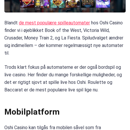
Blandt
de mest populære spilleautomater
hos Oshi Casino
finder vi i øjeblikket Book of the West, Victoria Wild,
Crusader, Money Train 2, og La Fiesta. Spiludvalget ændrer
sig indimellem – der kommer regelmæssigt nye automater
til.
Trods klart fokus på automaterne er der også bordspil og
live casino. Her finder du mange forskellige muligheder, og
det er rigtigt sjovt at spille live hos Oshi. Roulette og
Baccarat er de mest populære live spil lige nu.
Mobilplatform
Oshi Casino kan tilgås fra mobilen såvel som fra