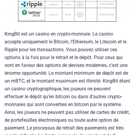
KingBit est un casino en crypto-monnaie. Le casino
accepte uniquement le Bitcoin, l’Ethereum, le Litecoin et le
Ripple pour les transactions. Vous pouvez utiliser ces
options à la fois pour le retrait et le dépôt. Pour ceux qui
sont en faveur des options de devises modernes, c’est une
énorme opportunité. Le montant minimum de dépôt est de
un mBTC, et le montant maximum est illimité. KingBit étant
un casino cryptographique, les joueurs ne peuvent
effectuer le dépôt qu’en bitcoin ou dans d’autres crypto-
monnaies qui sont converties en bitcoin par le système.
Ainsi, les joueurs ne peuvent pas utiliser de cartes de crédit,
de portefeuilles électroniques ou toute autre option de
paiement. Le processus de retrait des paiements est très