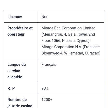
Licence:
Non
Propriétaire et
Mirage Ent. Corporation Limited
opérateur
(Menandrou, 4, Gala Tower, 2nd
Floor, 1066, Nicosia, Cyprus)
Mirage Corporation N.V. (Fransche
Bloemweg 4, Willemstad, Curaçao)
Langue du
Français
service
clientèle
RTP
98%
Nombre de
1200+
jeux de casino