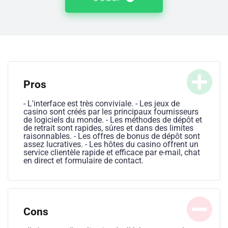
Pros
- L'interface est très conviviale. - Les jeux de
casino sont créés par les principaux fournisseurs
de logiciels du monde. - Les méthodes de dépôt et
de retrait sont rapides, sûres et dans des limites
raisonnables. - Les offres de bonus de dépôt sont
assez lucratives. - Les hôtes du casino offrent un
service clientèle rapide et efficace par e-mail, chat
en direct et formulaire de contact.
Cons