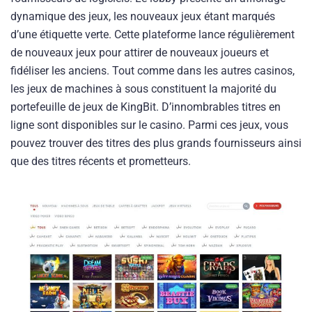
dynamique des jeux, les nouveaux jeux étant marqués
d’une étiquette verte. Cette plateforme lance régulièrement
de nouveaux jeux pour attirer de nouveaux joueurs et
fidéliser les anciens. Tout comme dans les autres casinos,
les jeux de machines à sous constituent la majorité du
portefeuille de jeux de KingBit. D’innombrables titres en
ligne sont disponibles sur le casino. Parmi ces jeux, vous
pouvez trouver des titres des plus grands fournisseurs ainsi
que des titres récents et prometteurs.