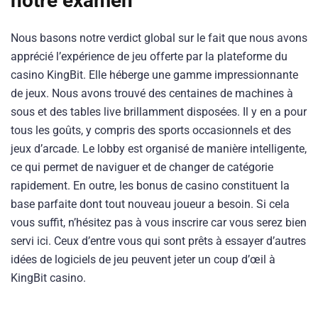
notre examen
Nous basons notre verdict global sur le fait que nous avons
apprécié l’expérience de jeu offerte par la plateforme du
casino KingBit. Elle héberge une gamme impressionnante
de jeux. Nous avons trouvé des centaines de machines à
sous et des tables live brillamment disposées. Il y en a pour
tous les goûts, y compris des sports occasionnels et des
jeux d’arcade. Le lobby est organisé de manière intelligente,
ce qui permet de naviguer et de changer de catégorie
rapidement. En outre, les bonus de casino constituent la
base parfaite dont tout nouveau joueur a besoin. Si cela
vous suffit, n’hésitez pas à vous inscrire car vous serez bien
servi ici. Ceux d’entre vous qui sont prêts à essayer d’autres
idées de logiciels de jeu peuvent jeter un coup d’œil à
KingBit casino.