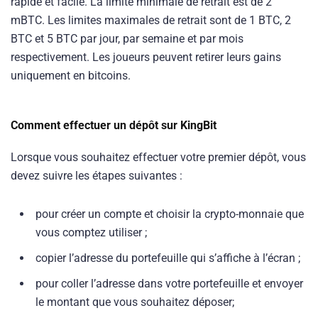
rapide et facile. La limite minimale de retrait est de 2
mBTC. Les limites maximales de retrait sont de 1 BTC, 2
BTC et 5 BTC par jour, par semaine et par mois
respectivement. Les joueurs peuvent retirer leurs gains
uniquement en bitcoins.
Comment effectuer un dépôt sur KingBit
Lorsque vous souhaitez effectuer votre premier dépôt, vous
devez suivre les étapes suivantes :
pour créer un compte et choisir la crypto-monnaie que
vous comptez utiliser ;
copier l’adresse du portefeuille qui s’affiche à l’écran ;
pour coller l’adresse dans votre portefeuille et envoyer
le montant que vous souhaitez déposer;