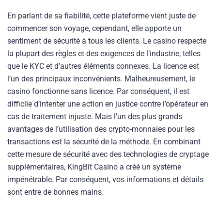
En parlant de sa fiabilité, cette plateforme vient juste de
commencer son voyage, cependant, elle apporte un
sentiment de sécurité à tous les clients. Le casino respecte
la plupart des règles et des exigences de l’industrie, telles
que le KYC et d’autres éléments connexes. La licence est
l’un des principaux inconvénients. Malheureusement, le
casino fonctionne sans licence. Par conséquent, il est
difficile d’intenter une action en justice contre l’opérateur en
cas de traitement injuste. Mais l’un des plus grands
avantages de l’utilisation des crypto-monnaies pour les
transactions est la sécurité de la méthode. En combinant
cette mesure de sécurité avec des technologies de cryptage
supplémentaires, KingBit Casino a créé un système
impénétrable. Par conséquent, vos informations et détails
sont entre de bonnes mains.