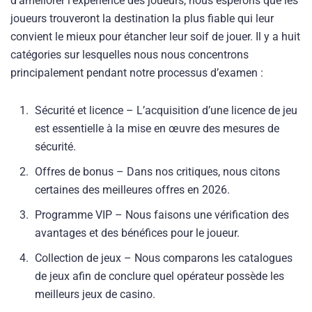
d’améliorer l’expérience des joueurs, nous espérons que les
joueurs trouveront la destination la plus fiable qui leur
convient le mieux pour étancher leur soif de jouer. ​​Il y a huit
catégories sur lesquelles nous nous concentrons
principalement pendant notre processus d’examen :
Sécurité et licence – L’acquisition d’une licence de jeu
est essentielle à la mise en œuvre des mesures de
sécurité.
Offres de bonus – Dans nos critiques, nous citons
certaines des meilleures offres en 2026.
Programme VIP – Nous faisons une vérification des
avantages et des bénéfices pour le joueur.
Collection de jeux – Nous comparons les catalogues
de jeux afin de conclure quel opérateur possède les
meilleurs jeux de casino.