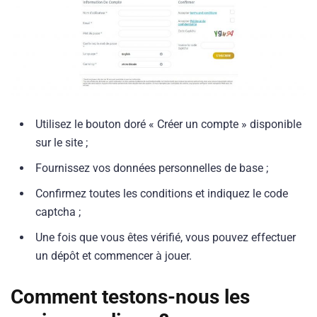
Utilisez le bouton doré « Créer un compte » disponible
sur le site ;
Fournissez vos données personnelles de base ;
Confirmez toutes les conditions et indiquez le code
captcha ;
Une fois que vous êtes vérifié, vous pouvez effectuer
un dépôt et commencer à jouer.
Comment testons-nous les