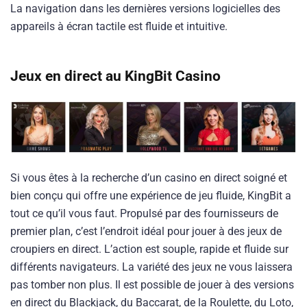
La navigation dans les dernières versions logicielles des
appareils à écran tactile est fluide et intuitive.
Jeux en direct au KingBit Casino
Si vous êtes à la recherche d’un casino en direct soigné et
bien conçu qui offre une expérience de jeu fluide, KingBit a
tout ce qu’il vous faut. Propulsé par des fournisseurs de
premier plan, c’est l’endroit idéal pour jouer à des jeux de
croupiers en direct. L’action est souple, rapide et fluide sur
différents navigateurs. La variété des jeux ne vous laissera
pas tomber non plus. Il est possible de jouer à des versions
en direct du Blackjack, du Baccarat, de la Roulette, du Loto,