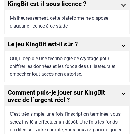
KingBit est-il sous licence ?
Malheureusement, cette plateforme ne dispose
d’aucune licence à ce stade.
Le jeu KingBit est-il sûr ?
Oui, Il déploie une technologie de cryptage pour
chiffrer les données et les fonds des utilisateurs et
empêcher tout accès non autorisé.
Comment puis-je jouer sur KingBit
avec de l`argent réel ?
C’est très simple, une fois l’inscription terminée, vous
serez invité à effectuer un dépôt. Une fois les fonds
crédités sur votre compte, vous pouvez parier et jouer