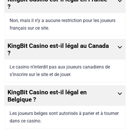
?
Non, mais il n’y a aucune restriction pour les joueurs
français sur ce site.
KingBit Casino est-il légal au Canada
?
Le casino n’interdit pas aux joueurs canadiens de
s’inscrire sur le site et de jouer.
KingBit Casino est-il légal en
Belgique ?
Les joueurs belges sont autorisés à parier et à tourner
dans ce casino.