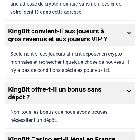
une adresse de cryptomonnaie sans rien révéler de
votre identité dans cette adresse.
KingBit convient-il aux joueurs à
gros revenus et aux joueurs VIP ?
Seulement si ces joueurs aiment déposer en crypto-
monnaies et recherchent quelque chose de nouveau, il
n’y a pas de conditions spéciales pour eux ici.
KingBit offre-t-il un bonus sans
dépôt ?
Non, tous les bonus que nous avons trouvés
nécessitent un dépôt.
KingBit Casino est-il légal en France