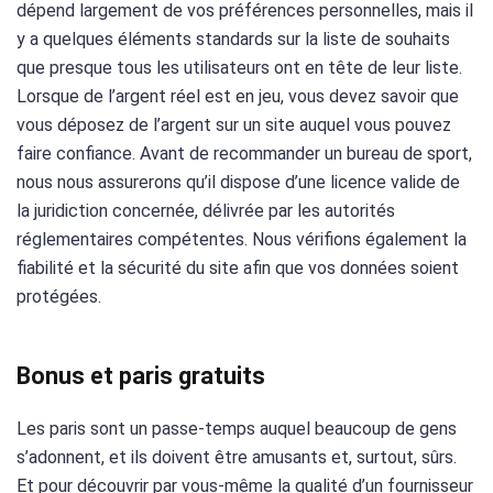
dépend largement de vos préférences personnelles, mais il
y a quelques éléments standards sur la liste de souhaits
que presque tous les utilisateurs ont en tête de leur liste.
Lorsque de l’argent réel est en jeu, vous devez savoir que
vous déposez de l’argent sur un site auquel vous pouvez
faire confiance. Avant de recommander un bureau de sport,
nous nous assurerons qu’il dispose d’une licence valide de
la juridiction concernée, délivrée par les autorités
réglementaires compétentes. Nous vérifions également la
fiabilité et la sécurité du site afin que vos données soient
protégées.
Bonus et paris gratuits
Les paris sont un passe-temps auquel beaucoup de gens
s’adonnent, et ils doivent être amusants et, surtout, sûrs.
Et pour découvrir par vous-même la qualité d’un fournisseur