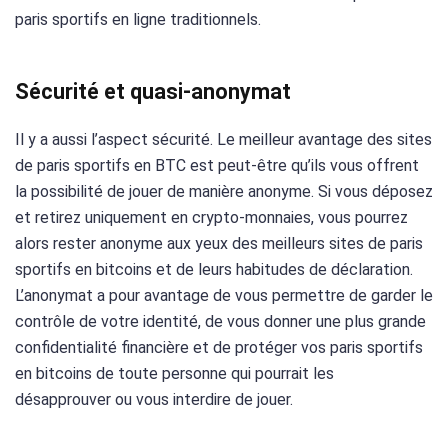
paris sportifs en ligne traditionnels.
Sécurité et quasi-anonymat
Il y a aussi l’aspect sécurité. Le meilleur avantage des sites
de paris sportifs en BTC est peut-être qu’ils vous offrent
la possibilité de jouer de manière anonyme. Si vous déposez
et retirez uniquement en crypto-monnaies, vous pourrez
alors rester anonyme aux yeux des meilleurs sites de paris
sportifs en bitcoins et de leurs habitudes de déclaration.
L’anonymat a pour avantage de vous permettre de garder le
contrôle de votre identité, de vous donner une plus grande
confidentialité financière et de protéger vos paris sportifs
en bitcoins de toute personne qui pourrait les
désapprouver ou vous interdire de jouer.