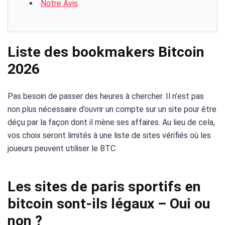
Notre Avis
Liste des bookmakers Bitcoin
2026
Pas besoin de passer des heures à chercher. Il n’est pas
non plus nécessaire d’ouvrir un compte sur un site pour être
déçu par la façon dont il mène ses affaires. Au lieu de cela,
vos choix seront limités à une liste de sites vérifiés où les
joueurs peuvent utiliser le BTC.
Les sites de paris sportifs en
bitcoin sont-ils légaux – Oui ou
non ?