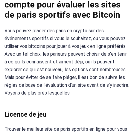
compte pour évaluer les sites
de paris sportifs avec Bitcoin
Vous pouvez placer des paris en crypto sur des
événements sportifs si vous le souhaitez, ou vous pouvez
utiliser vos bitcoins pour jouer à vos jeux en ligne préférés.
Avec un tel choix, les parieurs peuvent choisir de s’en tenir
à ce qu’ils connaissent et aiment déjà, ou ils peuvent
explorer ce qui est nouveau, les options sont nombreuses.
Mais pour éviter de se faire piéger, il est bon de suivre les
règles de base de l’évaluation d’un site avant de s’y inscrire.
Voyons de plus près lesquelles.
Licence de jeu
Trouver le meilleur site de paris sportifs en ligne pour vous