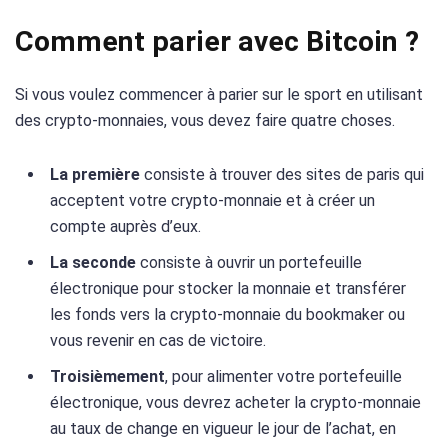
Comment parier avec Bitcoin ?
Si vous voulez commencer à parier sur le sport en utilisant
des crypto-monnaies, vous devez faire quatre choses.
La première
consiste à trouver des sites de paris qui
acceptent votre crypto-monnaie et à créer un
compte auprès d’eux.
La seconde
consiste à ouvrir un portefeuille
électronique pour stocker la monnaie et transférer
les fonds vers la crypto-monnaie du bookmaker ou
vous revenir en cas de victoire.
Troisièmement
, pour alimenter votre portefeuille
électronique, vous devrez acheter la crypto-monnaie
au taux de change en vigueur le jour de l’achat, en