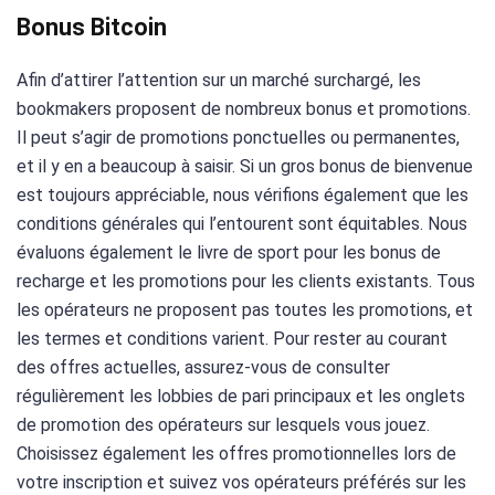
Bonus Bitcoin
Afin d’attirer l’attention sur un marché surchargé, les
bookmakers proposent de nombreux bonus et promotions.
Il peut s’agir de promotions ponctuelles ou permanentes,
et il y en a beaucoup à saisir. Si un gros bonus de bienvenue
est toujours appréciable, nous vérifions également que les
conditions générales qui l’entourent sont équitables. Nous
évaluons également le livre de sport pour les bonus de
recharge et les promotions pour les clients existants. Tous
les opérateurs ne proposent pas toutes les promotions, et
les termes et conditions varient. Pour rester au courant
des offres actuelles, assurez-vous de consulter
régulièrement les lobbies de pari principaux et les onglets
de promotion des opérateurs sur lesquels vous jouez.
Choisissez également les offres promotionnelles lors de
votre inscription et suivez vos opérateurs préférés sur les