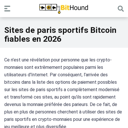
Sites de paris sportifs Bitcoin
fiables en 2026
Ce n’est une révélation pour personne que les crypto-
monnaies sont extrêmement populaires parmi les
utilisateurs d’Internet. Par conséquent, l’arrivée des
bitcoins dans la liste des options de paiement possibles
sur les sites de paris sportifs a complètement modernisé
et transformé ces sites, au point qu’ils sont rapidement
devenus la monnaie préférée des parieurs. De ce fait, de
plus en plus de personnes cherchent à utiliser des sites de
paris sportifs en crypto-monnaies pour une expérience de
jeu meilleure et plus diversifiée.