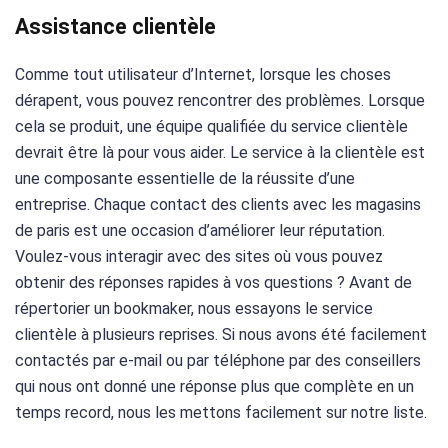
Assistance clientèle
Comme tout utilisateur d’Internet, lorsque les choses
dérapent, vous pouvez rencontrer des problèmes. Lorsque
cela se produit, une équipe qualifiée du service clientèle
devrait être là pour vous aider. Le service à la clientèle est
une composante essentielle de la réussite d’une
entreprise. Chaque contact des clients avec les magasins
de paris est une occasion d’améliorer leur réputation.
Voulez-vous interagir avec des sites où vous pouvez
obtenir des réponses rapides à vos questions ? Avant de
répertorier un bookmaker, nous essayons le service
clientèle à plusieurs reprises. Si nous avons été facilement
contactés par e-mail ou par téléphone par des conseillers
qui nous ont donné une réponse plus que complète en un
temps record, nous les mettons facilement sur notre liste.