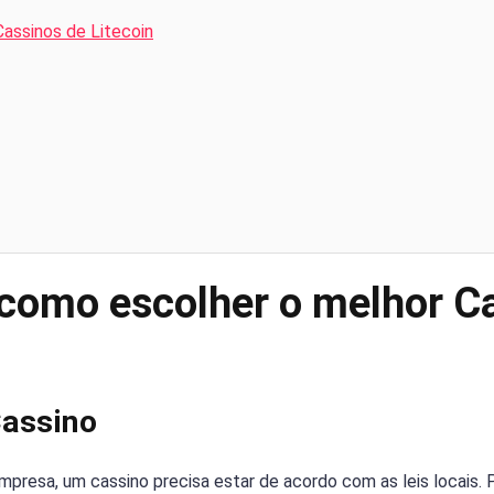
Cassinos de Litecoin
 como escolher o melhor C
Cassino
presa, um cassino precisa estar de acordo com as leis locais. 