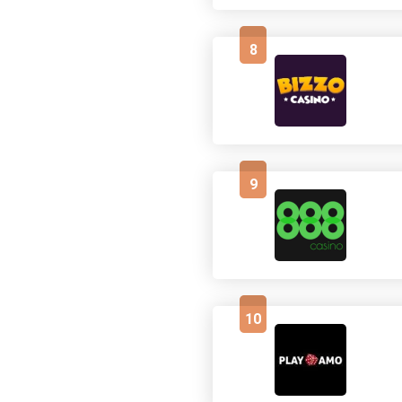
8
9
10