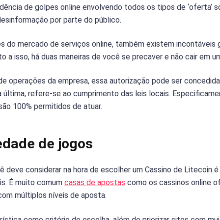
idência de golpes online envolvendo todos os tipos de ‘oferta’ 
desinformação por parte do público.
 do mercado de serviços online, também existem incontáveis 
o a isso, há duas maneiras de você se precaver e não cair em u
a de operações da empresa, essa autorização pode ser concedid
 última, refere-se ao cumprimento das leis locais. Especificamen
são 100% permitidos de atuar.
edade de jogos
ê deve considerar na hora de escolher um Cassino de Litecoin é
eis. É muito comum
casas de apostas
como os cassinos online o
com múltiplos níveis de aposta.
ística como critério de escolha, além de priorizar sites com mu