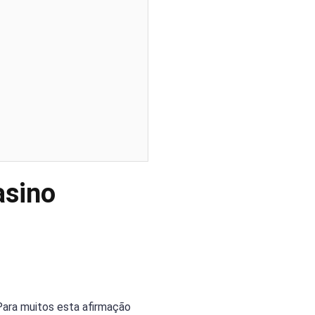
asino
Para muitos esta afirmação