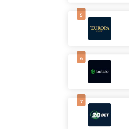
5
6
7