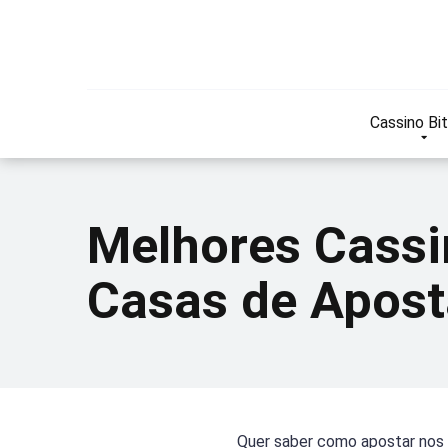
Cassino Bi
Melhores Cassin
Casas de Apost
Quer saber como apostar nos 