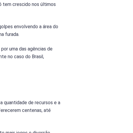
só tem crescido nos últimos
golpes envolvendo a área do
ma furada.
a por uma das agências de
te no caso do Brasil,
 a quantidade de recursos e a
ferecerem centenas, até
ito mais jogos e diversão