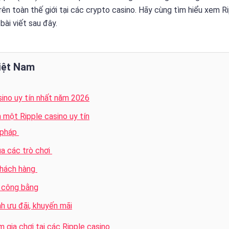
ên toàn thế giới tại các crypto casino. Hãy cùng tìm hiểu xem Ri
 bài viết sau đây.
Việt Nam
sino uy tín nhất năm 2026
n một Ripple casino uy tín
 pháp
a các trò chơi
khách hàng
, công bằng
h ưu đãi, khuyến mãi
gia chơi tại các Ripple casino