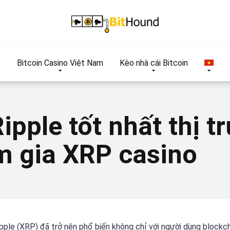
Bitcoin Casino Việt Nam
Kèo nhà cái Bitcoin
pple tốt nhất thị 
 gia XRP casino
ipple (XRP) đã trở nên phổ biến không chỉ với người dùng blockc