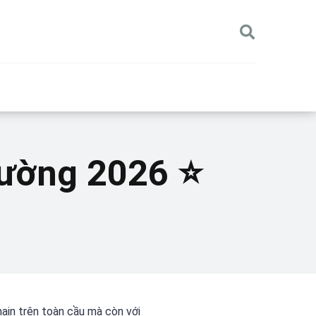
trường 2026 ⭐
hain trên toàn cầu mà còn với