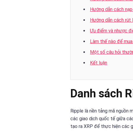
Hướng dẫn cách nạp 
Hướng dẫn cách rút 
Ưu điểm và nhược đi
Làm thế nào để mua
Một số câu hỏi thườ
Kết luận
Danh sách R
Ripple là nền tảng mã nguồn m
các giao dịch quốc tế giữa cá
tạo ra XRP để thực hiện các gi