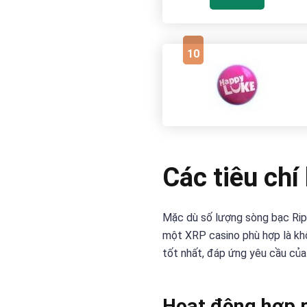
10
Các tiêu chí
Mặc dù số lượng sòng bạc Ripp
một XRP casino phù hợp là kh
tốt nhất, đáp ứng yêu cầu của
Hoạt động hợp