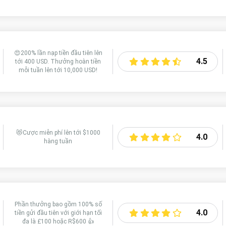
😍200% lần nạp tiền đầu tiên lên
4.5
tới 400 USD. Thưởng hoàn tiền
mỗi tuần lên tới 10,000 USD!
😻Cược miễn phí lên tới $1000
4.0
hàng tuần
Phần thưởng bao gồm 100% số
4.0
tiền gửi đầu tiên với giới hạn tối
đa là £100 hoặc R$600 👍