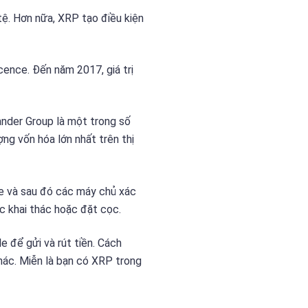
tệ. Hơn nữa, XRP tạo điều kiện
cence. Đến năm 2017, giá trị
ander Group là một trong số
ng vốn hóa lớn nhất trên thị
ee và sau đó các máy chủ xác
ợc khai thác hoặc đặt cọc.
 để gửi và rút tiền. Cách
hác. Miễn là bạn có XRP trong