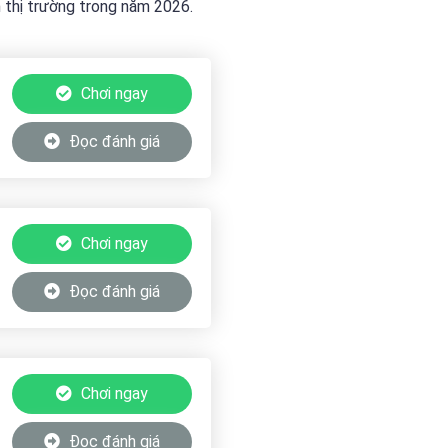
 thị trường trong năm 2026.
Chơi ngay
Đọc đánh giá
Chơi ngay
Đọc đánh giá
Chơi ngay
Đọc đánh giá