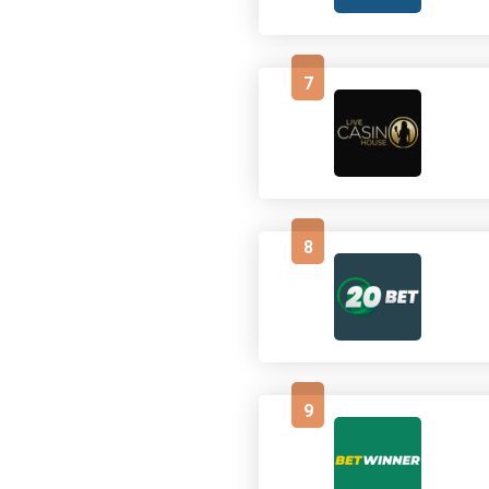
7
8
9