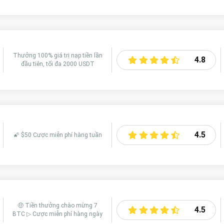
Thưởng 100% giá trị nạp tiền lần
4.8
đầu tiên, tối đa 2000 USDT
4.5
🌠 $50 Cược miễn phí hàng tuần
🤑 Tiền thưởng chào mừng 7
4.5
BTC ▷ Cược miễn phí hàng ngày