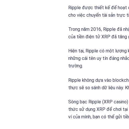
Ripple được thiết kế để hoạt 
cho việc chuyển tài sản trực t
Trong năm 2016, Ripple đã nhậ
của tiền điện tử XRP đã tăng g
Hiện tại, Ripple có một lượng
những cái tên uy tín đáng nhắc
trường.
Ripple không dựa vào blockch
thực sẽ so sánh dữ liệu này. 
Sòng bạc Ripple (XRP casino) 
thức sử dụng XRP để chơi tại 
ví của mình, bạn có thể gửi ti